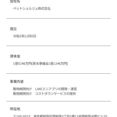
会社名
ペットシェルジュ株式会社
設立
令和2年12月8日
資本金
1億5246万円(資本準備金1億1246万円)
事業内容
動物病院向け LINEミニアプリの開発・運営
動物病院向け コストダウンサービスの提供
所在地
〒160-0023 東京都新宿区西新宿3丁目3番13号西新宿水間ビル2F